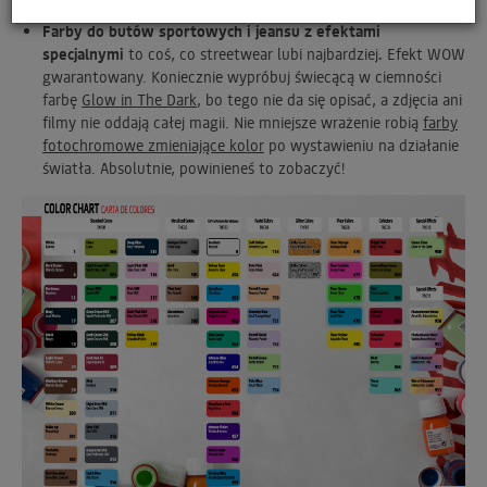
kolorów, by dopasować się do Twojej ulubionej kolorystyki.
Farby do butów sportowych i jeansu z efektami
specjalnymi
to coś, co streetwear lubi najbardziej
.
Efekt WOW
gwarantowany. Koniecznie wypróbuj świecącą w ciemności
farbę
Glow in The Dark
, bo tego nie da się opisać, a zdjęcia ani
filmy nie oddają całej magii. Nie mniejsze wrażenie robią
farby
fotochromowe zmieniające kolor
po wystawieniu na działanie
światła. Absolutnie, powinieneś to zobaczyć!