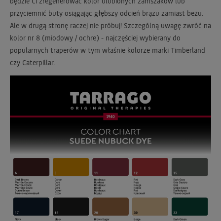
będzie Ci zregenerować kolor ulubionych zamszaków lub
przyciemnić buty osiągając głębszy odcień brązu zamiast beżu.
Ale w drugą stronę raczej nie próbuj! Szczególną uwagę zwróć na
kolor nr 8 (miodowy / ochre) - najczęściej wybierany do
popularnych traperów w tym właśnie kolorze marki Timberland
czy Caterpillar.