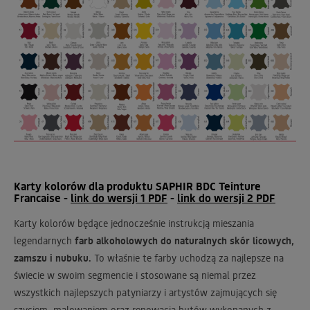
Karty kolorów dla produktu SAPHIR BDC Teinture
Francaise -
link do wersji 1 PDF
-
link do wersji 2 PDF
Karty kolorów będące jednocześnie instrukcją mieszania
legendarnych
farb alkoholowych do naturalnych skór licowych,
zamszu i nubuku.
To właśnie te farby uchodzą za najlepsze na
świecie w swoim segmencie i stosowane są niemal przez
wszystkich najlepszych patyniarzy i artystów zajmujących się
szyciem, malowaniem oraz renowacją butów wykonanych z