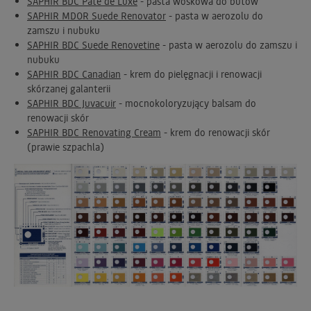
SAPHIR BDC Pate de Luxe
- pasta woskowa do butów
SAPHIR MDOR Suede Renovator
- pasta w aerozolu do
zamszu i nubuku
SAPHIR BDC Suede Renovetine
- pasta w aerozolu do zamszu i
nubuku
SAPHIR BDC Canadian
- krem do pielęgnacji i renowacji
skórzanej galanterii
SAPHIR BDC Juvacuir
- mocnokoloryzujący balsam do
renowacji skór
SAPHIR BDC Renovating Cream
- krem do renowacji skór
(prawie szpachla)