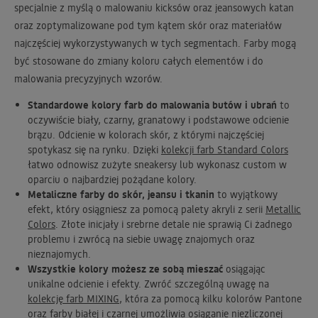
specjalnie z myślą o malowaniu kicksów oraz jeansowych katan
oraz zoptymalizowane pod tym kątem skór oraz materiałów
najczęściej wykorzystywanych w tych segmentach. Farby mogą
być stosowane do zmiany koloru całych elementów i do
malowania precyzyjnych wzorów.
Standardowe kolory farb do malowania butów i ubrań
to
oczywiście biały, czarny, granatowy i podstawowe odcienie
brązu. Odcienie w kolorach skór, z którymi najczęściej
spotykasz się na rynku. Dzięki
kolekcji farb Standard Colors
łatwo odnowisz zużyte sneakersy lub wykonasz custom w
oparciu o najbardziej pożądane kolory.
Metaliczne farby do skór, jeansu i tkanin
to wyjątkowy
efekt, który osiągniesz za pomocą palety akryli z serii
Metallic
Colors
. Złote inicjały i srebrne detale nie sprawią Ci żadnego
problemu i zwrócą na siebie uwagę znajomych oraz
nieznajomych.
Wszystkie kolory możesz ze sobą mieszać
osiągając
unikalne odcienie i efekty. Zwróć szczególną uwagę na
kolekcję farb MIXING
, która za pomocą kilku kolorów Pantone
oraz farby białej i czarnej umożliwia osiąganie niezliczonej