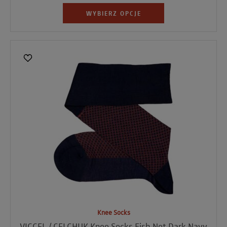
WYBIERZ OPCJE
Knee Socks
VICCEL / CELCHUK Knee Socks Fish Net Dark Navy