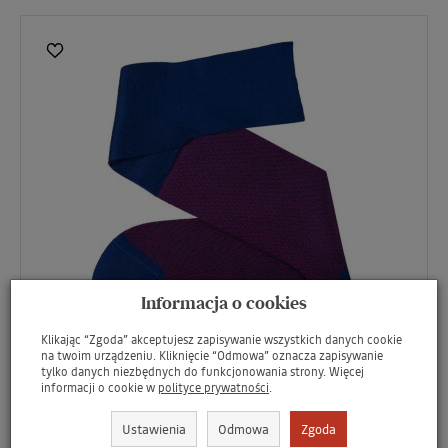
Informacja o cookies
Klikając “Zgoda” akceptujesz zapisywanie wszystkich danych cookie
Knee Socks
na twoim urządzeniu. Kliknięcie “Odmowa” oznacza zapisywanie
tylko danych niezbędnych do funkcjonowania strony. Więcej
VICCEL / CELCHUK Knee Socks Herringbone Royal
informacji o cookie w
polityce prywatności
.
Blue / Red - Podkolanówki luksusowe
85,99 zł
Ustawienia
Odmowa
Zgoda