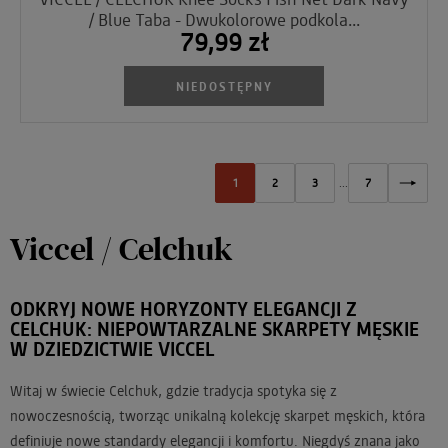
/ Blue Taba - Dwukolorowe podkola...
79,99 zł
NIEDOSTĘPNY
1
2
3
...
7
Viccel / Celchuk
ODKRYJ NOWE HORYZONTY ELEGANCJI Z
CELCHUK: NIEPOWTARZALNE SKARPETY MĘSKIE
W DZIEDZICTWIE VICCEL
Witaj w świecie Celchuk, gdzie tradycja spotyka się z
nowoczesnością, tworząc unikalną kolekcję skarpet męskich, która
definiuje nowe standardy elegancji i komfortu. Niegdyś znana jako