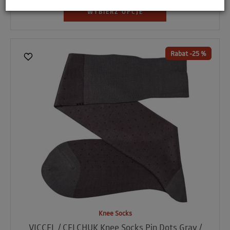
WYBIERZ OPCJE
Rabat -25 %
Knee Socks
VICCEL / CELCHUK Knee Socks Pin Dots Gray /