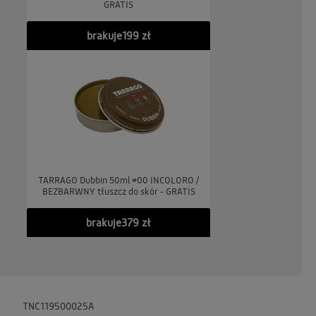
GRATIS
brakuje
199 zł
TARRAGO Dubbin 50ml #00 INCOLORO /
BEZBARWNY tłuszcz do skór - GRATIS
brakuje
379 zł
TNC119500025A