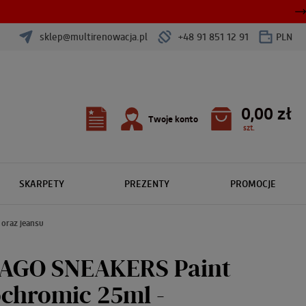
sklep@multirenowacja.pl
+48 91 851 12 91
PLN
0,00 zł
Twoje konto
szt.
SKARPETY
PREZENTY
PROMOCJE
oraz jeansu
AGO SNEAKERS Paint
chromic 25ml -