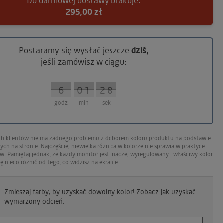
Do darmowej dostawy brakuje:
295,00 zł
Postaramy się wysłać jeszcze
dziś
,
jeśli zamówisz w ciągu:
20
20
23
23
23
22
22
23
23
23
19
19
18
18
16
16
14
14
10
10
21
21
17
17
15
15
13
13
12
12
11
11
9
9
8
8
6
6
4
4
0
0
7
7
5
5
3
3
2
2
1
1
4
4
0
0
5
5
5
3
3
2
2
5
5
5
1
1
9
9
9
8
8
7
7
6
6
5
5
4
4
3
3
2
2
1
1
0
0
9
9
9
4
4
0
0
5
5
5
3
3
2
2
5
5
5
1
1
9
9
9
8
8
7
6
5
5
4
4
3
3
2
2
1
1
0
0
9
9
9
7
6
godz
min
sek
ch klientów nie ma żadnego problemu z doborem koloru produktu na podstawie
ych na stronie. Najczęściej niewielka różnica w kolorze nie sprawia w praktyce
. Pamiętaj jednak, że każdy monitor jest inaczej wyregulowany i właściwy kolor
 nieco różnić od tego, co widzisz na ekranie
Zmieszaj farby, by uzyskać dowolny kolor! Zobacz jak uzyskać
wymarzony odcień.