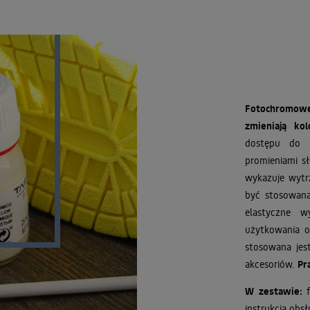
Fotochromowe
zmieniają ko
dostępu do ś
promieniami s
wykazuje wytr
być stosowana
elastyczne w
użytkowania o
stosowana jes
akcesoriów.
Pr
W zestawie:
instrukcja obsł