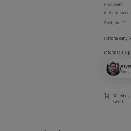
Producent:
Kod producent
Dostępność:
Historia ceny
Informacje o 
Asyst
P
o
r
o
z
30 dni na
zwrot