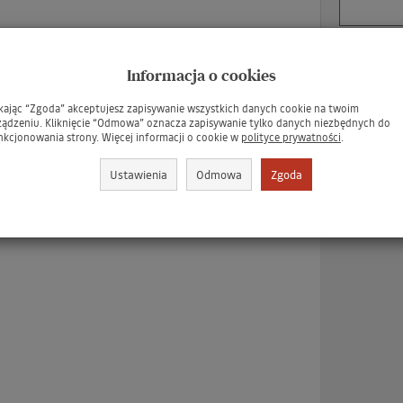
Informacja o cookies
Dodaj do T
ikając “Zgoda” akceptujesz zapisywanie wszystkich danych cookie na twoim
Obserwuj prod
ządzeniu. Kliknięcie “Odmowa” oznacza zapisywanie tylko danych niezbędnych do
nkcjonowania strony. Więcej informacji o cookie w
polityce prywatności
.
Ustawienia
Odmowa
Zgoda