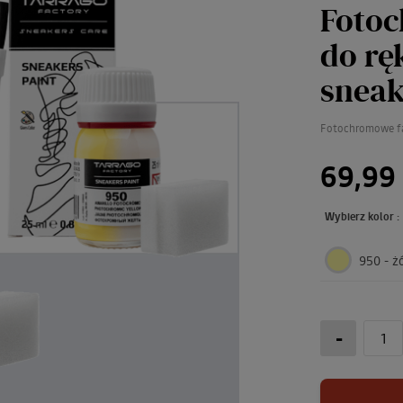
Fotoc
do rę
sneak
Fotochromowe fa
69,99 
Wybierz kolor :
950 - ż
-