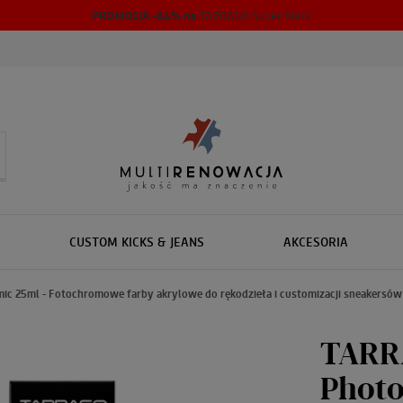
PROMOCJA -64% na
TARRAGO Super Black
CUSTOM KICKS & JEANS
AKCESORIA
c 25ml - Fotochromowe farby akrylowe do rękodzieła i customizacji sneakersów 
TARR
Photo