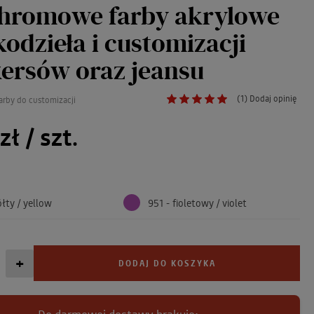
hromowe farby akrylowe
kodzieła i customizacji
ersów oraz jeansu
(1) Dodaj opinię
rby do customizacji
zł
/ szt.
ółty / yellow
951 - fioletowy / violet
+
DODAJ DO KOSZYKA