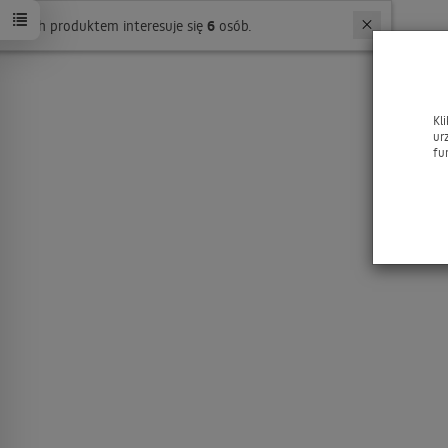
W ostatnich 7 dniach produktem interesuje się
6
osób.
Kl
ur
fu