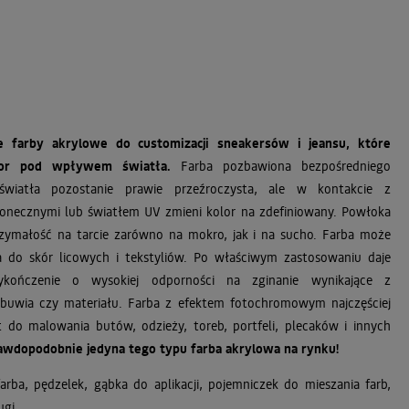
 farby akrylowe do customizacji sneakersów i jeansu, które
lor pod wpływem światła.
Farba pozbawiona bezpośredniego
wiatła pozostanie prawie przeźroczysta, ale w kontakcie z
łonecznymi lub światłem UV zmieni kolor na zdefiniowany. Powłoka
zymałość na tarcie zarówno na mokro, jak i na sucho. Farba może
 do skór licowych i tekstyliów. Po właściwym zastosowaniu daje
ykończenie o wysokiej odporności na zginanie wynikające z
buwia czy materiału. Farba z efektem fotochromowym najczęściej
t do malowania butów, odzieży, toreb, portfeli, plecaków i innych
awdopodobnie jedyna tego typu farba akrylowa na rynku!
farba, pędzelek, gąbka do aplikacji, pojemniczek do mieszania farb,
ugi.