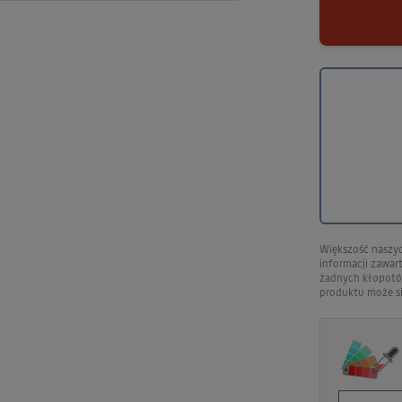
Większość naszy
informacji zawart
żadnych kłopotów
produktu może się