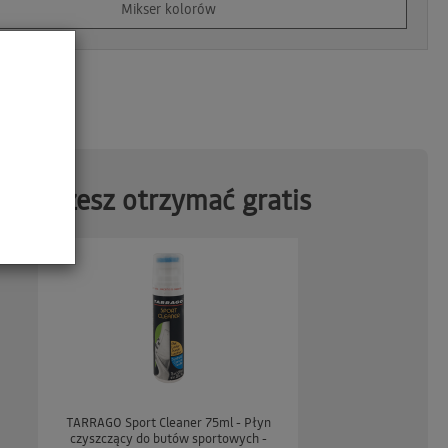
Mikser kolorów
wojej listy
ukt:
Możesz otrzymać gratis
TARRAGO Sport Cleaner 75ml - Płyn
czyszczący do butów sportowych -