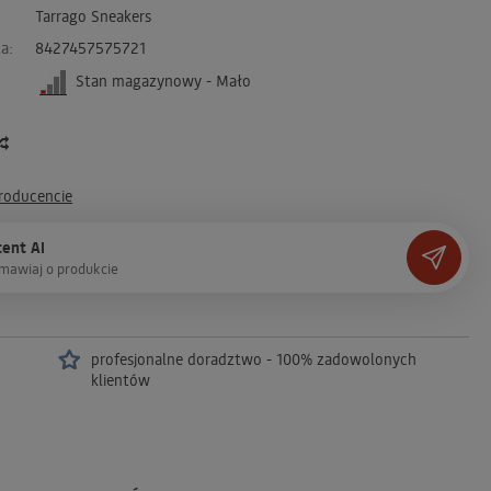
Tarrago Sneakers
a:
8427457575721
Stan magazynowy - Mało
producencie
ent AI
m
a
w
i
a
j
o
p
r
o
d
u
k
c
i
e
profesjonalne doradztwo - 100% zadowolonych
klientów