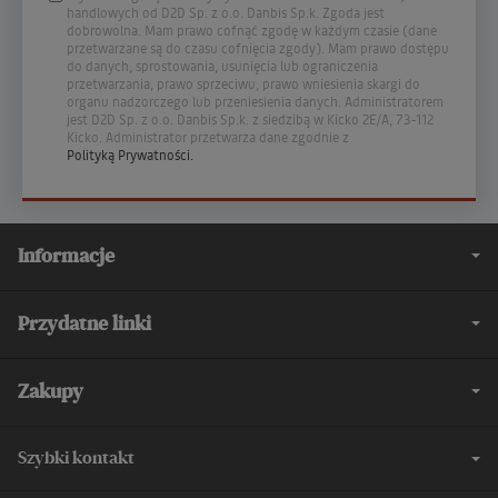
handlowych od D2D Sp. z o.o. Danbis Sp.k. Zgoda jest
dobrowolna. Mam prawo cofnąć zgodę w każdym czasie (dane
przetwarzane są do czasu cofnięcia zgody). Mam prawo dostępu
do danych, sprostowania, usunięcia lub ograniczenia
przetwarzania, prawo sprzeciwu, prawo wniesienia skargi do
organu nadzorczego lub przeniesienia danych. Administratorem
jest D2D Sp. z o.o. Danbis Sp.k. z siedzibą w Kicko 2E/A, 73-112
Kicko. Administrator przetwarza dane zgodnie z
Polityką Prywatności.
Informacje
Przydatne linki
Zakupy
Szybki kontakt