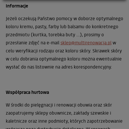
Informacje
Jeżeli oczekują Państwo pomocy w doborze optymalnego
koloru kremu, pasty, farby lub balsamu do konkretnego
przedmiotu (kurtka, torebka buty ...), prosimy o
przesłanie zdjęć na e-mail
sklep@multirenowacja.pl
w
celu weryfikacji rodzaju oraz koloru skóry. Skrawek skóry
w celu dobrania optymalnego koloru można ewentualnie
wysłać do nas listownie na adres korespondencyjny.
Współpraca hurtowa
W środki do pielęgnacji i renowacji obuwia oraz skór
zaopatrujemy sklepy obuwnicze, zakłady szewskie i
kaletnicze oraz inne podmioty, których zapotrzebowanie
wykracza poza dystrybucję detaliczną. W sprawach