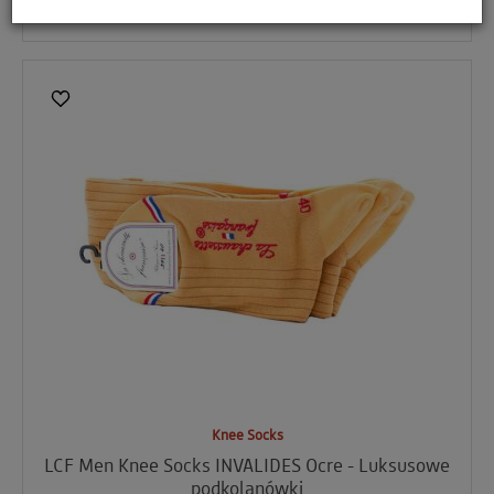
WYBIERZ OPCJE
Knee Socks
LCF Men Knee Socks INVALIDES Ocre - Luksusowe
podkolanówki