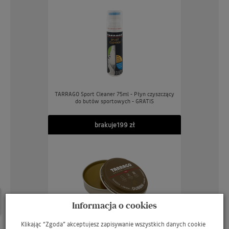
TARRAGO Sport Cleaner 75ml - Płyn czyszczący
do butów sportowych - GRATIS
brakuje
199 zł
W ostatnich 7 dniach produktem interesuje się
12
osób.
Informacja o cookies
Klikając “Zgoda” akceptujesz zapisywanie wszystkich danych cookie