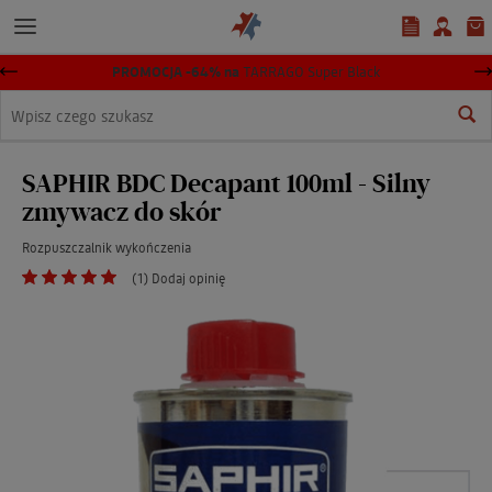
PROMOCJA -64% na
TARRAGO Super Black
Wyszukaj
SAPHIR BDC Decapant 100ml - Silny
zmywacz do skór
Rozpuszczalnik wykończenia
(1) Dodaj opinię