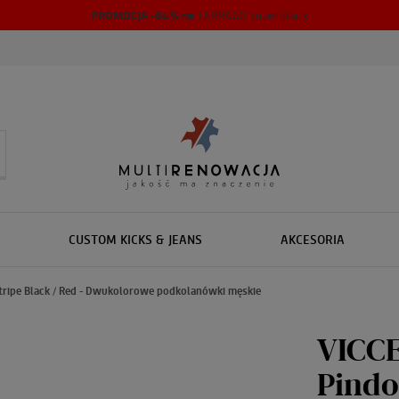
PROMOCJA -64% na
TARRAGO Super Black
CUSTOM KICKS & JEANS
AKCESORIA
tripe Black / Red - Dwukolorowe podkolanówki męskie
VICCE
Pindo