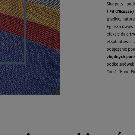
Skarpety i po
/ Fil d’Ecosse)
gładkie, natur
Egipska dwuwa
efekcie daje
tr
eksploatować 
połączenie poj
zbędnych punk
podkolanówek n
Toes", "Hand Fi