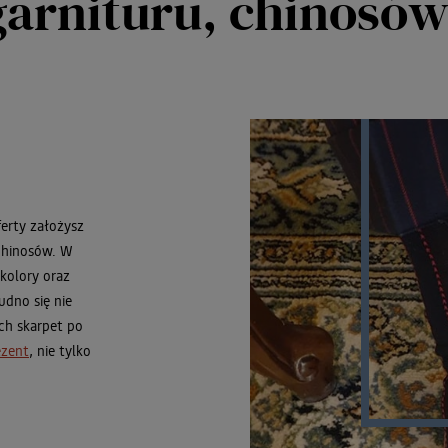
garnituru, chinosów
ferty założysz
 chinosów. W
kolory oraz
udno się nie
ych skarpet po
ezent
, nie tylko