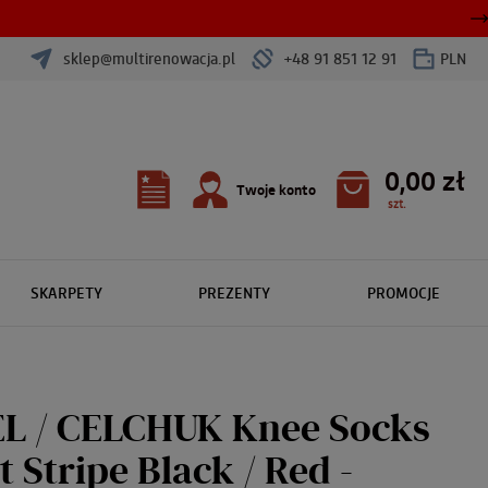
sklep@multirenowacja.pl
+48 91 851 12 91
PLN
0,00 zł
Twoje konto
szt.
SKARPETY
PREZENTY
PROMOCJE
L / CELCHUK Knee Socks
t Stripe Black / Red -