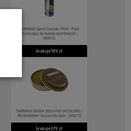
TARRAGO Sport Cleaner 75ml - Płyn
czyszczący do butów sportowych -
GRATIS
brakuje
199 zł
TARRAGO Dubbin 50ml #00 INCOLORO /
BEZBARWNY tłuszcz do skór - GRATIS
brakuje
379 zł