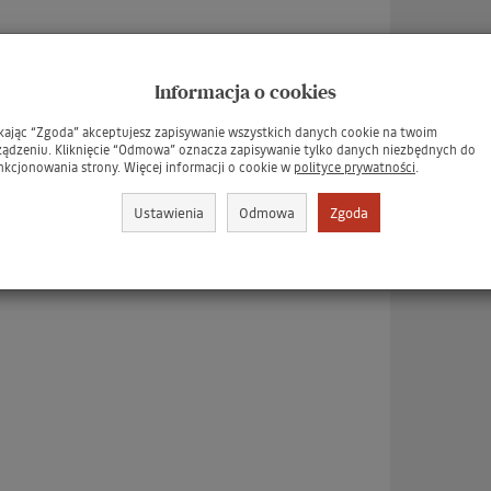
Informacja o cookies
ikając “Zgoda” akceptujesz zapisywanie wszystkich danych cookie na twoim
ządzeniu. Kliknięcie “Odmowa” oznacza zapisywanie tylko danych niezbędnych do
nkcjonowania strony. Więcej informacji o cookie w
polityce prywatności
.
Ustawienia
Odmowa
Zgoda