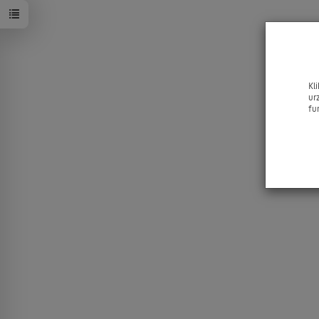
Kl
ur
fu