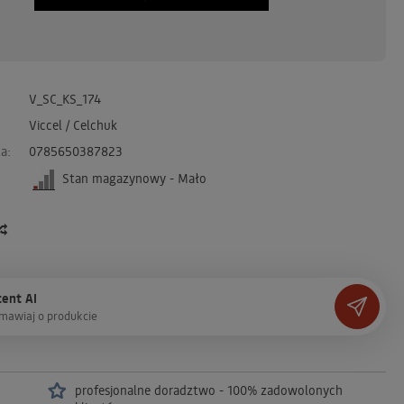
V_SC_KS_174
Viccel / Celchuk
a:
0785650387823
Stan magazynowy - Mało
ent AI
m
a
w
i
a
j
o
p
r
o
d
u
k
c
i
e
profesjonalne doradztwo - 100% zadowolonych