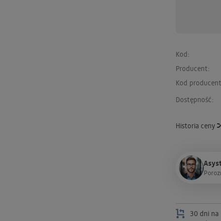
Kod:
Producent:
Kod producent
Dostępność:
Historia ceny
Asyst
P
o
r
o
z
30 dni na