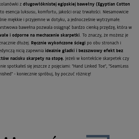
dkolanówki z
długowłóknistej egipskiej bawełny (Egyptian Cotton
to esencja luksusu, komfortu, jakości oraz trwałości. Niesamowicie
alnie miękkie i przyjemne w dotyku, a jednocześnie wytrzymałe.
rstwowa bawełna pozwala osiągnąć bardzo cienką przędzę, która w
wałe i odporne na mechacenie skarpetki
. To znaczy, że możesz je
znacznie dłużej.
Ręcznie wykończone ściegi
po obu stronach i
edynczą nicią zapewnia
idealnie gładki i bezszwowy efekt bez
tów nacisku skarpety na stopę.
Jeżeli w kontekście skarpetek czy
ie spotkałeś się jeszcze z pojęciami: "Hand Linked Toe", "SeamLess
nished" - koniecznie spróbuj, by poczuć różnicę!