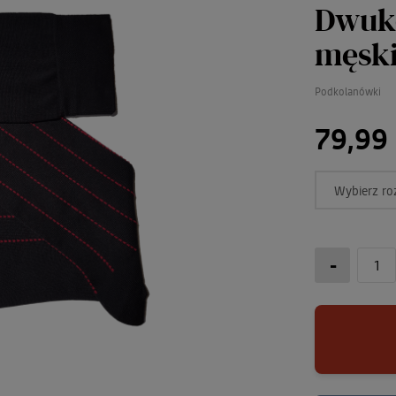
Dwuk
męsk
Podkolanówki
79,99 
Wybierz ro
-