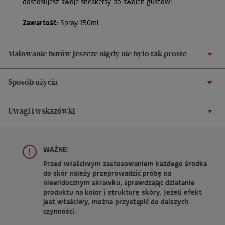
dostosujesz swoje sneakersy do swoich gustów!
Zawartość:
Spray 150ml
Malowanie butów jeszcze nigdy nie było tak proste
Sposób użycia
Uwagi i wskazówki
WAŻNE!
Przed właściwym zastosowaniem każdego środka
do skór należy przeprowadzić próbę na
niewidocznym skrawku, sprawdzając działanie
produktu na kolor i strukturę skóry. Jeżeli efekt
jest właściwy, można przystąpić do dalszych
czynności.