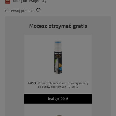
Dodaj do Twojej listy
Obserwuj produkt:
Możesz otrzymać gratis
TARRAGO Sport Cleaner 75ml - Płyn czyszczący
do butów sportowych - GRATIS
brakuje
199 zł