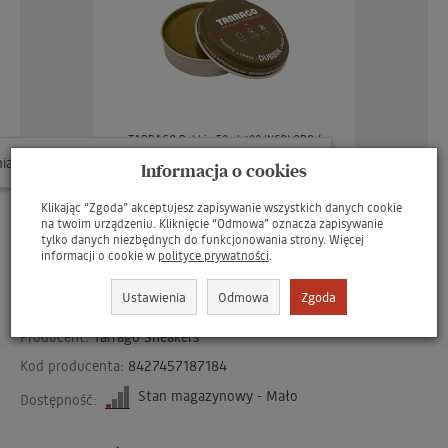
TARRAGO Dubbin 50ml #00 INCOLORO /
BEZBARWNY tłuszcz do skór - GRATIS
W ostatnich 7 dniach produktem interesuje się
21
osób.
Informacja o cookies
brakuje
379 zł
Klikając “Zgoda” akceptujesz zapisywanie wszystkich danych cookie
na twoim urządzeniu. Kliknięcie “Odmowa” oznacza zapisywanie
tylko danych niezbędnych do funkcjonowania strony. Więcej
informacji o cookie w
polityce prywatności
.
Ustawienia
Odmowa
Zgoda
Kod:
TNS010180150A
Producent:
Tarrago Sneakers
Kod producenta:
8427457187184
Stan magazynowy - Mało
Dostępność: