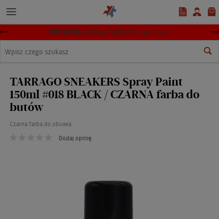
PROMOCJA -64% na
TARRAGO Super Black
Wyszukaj
TARRAGO SNEAKERS Spray Paint
150ml #018 BLACK / CZARNA farba do
butów
Czarna farba do obuwia
Dodaj opinię