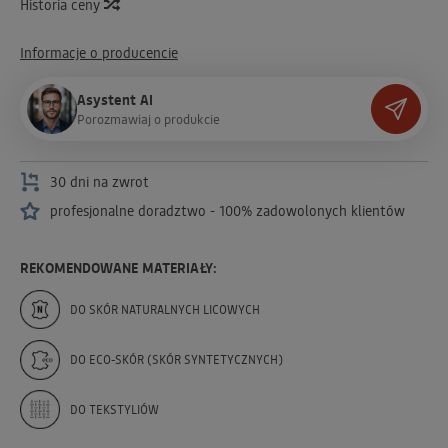
Historia ceny
Informacje o producencie
Asystent AI
P
o
r
o
z
m
a
w
i
a
j
o
p
r
o
d
u
k
c
i
e
30 dni na zwrot
profesjonalne doradztwo - 100% zadowolonych klientów
REKOMENDOWANE MATERIAŁY:
DO SKÓR NATURALNYCH LICOWYCH
DO ECO-SKÓR (SKÓR SYNTETYCZNYCH)
DO TEKSTYLIÓW