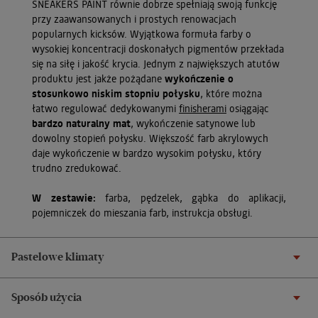
SNEAKERS PAINT równie dobrze spełniają swoją funkcję
przy zaawansowanych i prostych renowacjach
popularnych kicksów. Wyjątkowa formuła farby o
wysokiej koncentracji doskonałych pigmentów przekłada
się na siłę i jakość krycia. Jednym z największych atutów
produktu jest jakże pożądane
wykończenie o
stosunkowo niskim stopniu połysku
, które można
łatwo regulować dedykowanymi
finisherami
osiągając
bardzo naturalny mat
, wykończenie satynowe lub
dowolny stopień połysku. Większość farb akrylowych
daje wykończenie w bardzo wysokim połysku, który
trudno zredukować.
W zestawie:
farba, pędzelek, gąbka do aplikacji,
pojemniczek do mieszania farb, instrukcja obsługi.
Pastelowe klimaty
Sposób użycia