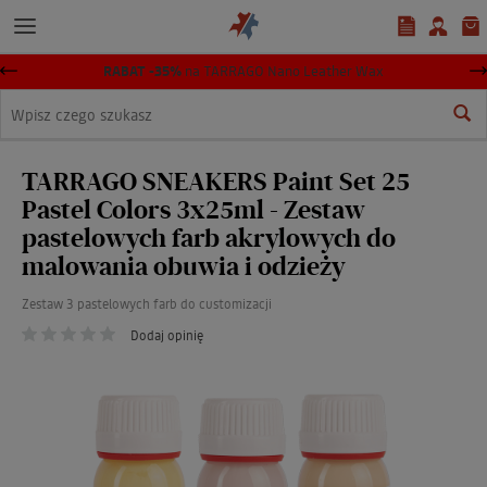
RABAT -35%
na
TARRAGO Nano Leather Wax
Wyszukaj
TARRAGO SNEAKERS Paint Set 25
Pastel Colors 3x25ml - Zestaw
pastelowych farb akrylowych do
malowania obuwia i odzieży
Zestaw 3 pastelowych farb do customizacji
Dodaj opinię