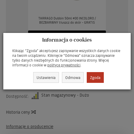
TARRAGO Dubbin 50ml #00 INCOLORO /
BEZBARWNY tłuszcz do skór - GRATIS
brakuje
379 zł
Informacja o cookies
Klikając “Zgoda” akceptujesz zapisywanie wszystkich danych cookie
na twoim urządzeniu. Kliknięcie “Odmowa” oznacza zapisywanie
tylko danych niezbędnych do funkcjonowania strony. Więcej
informacji o cookie w
polityce prywatności
.
Kod:
1469
Producent:
Tarrago Sneakers
Ustawienia
Odmowa
Zgoda
Kod producenta:
8427457575875
Stan magazynowy - Dużo
Dostępność:
Historia ceny
Informacje o producencie