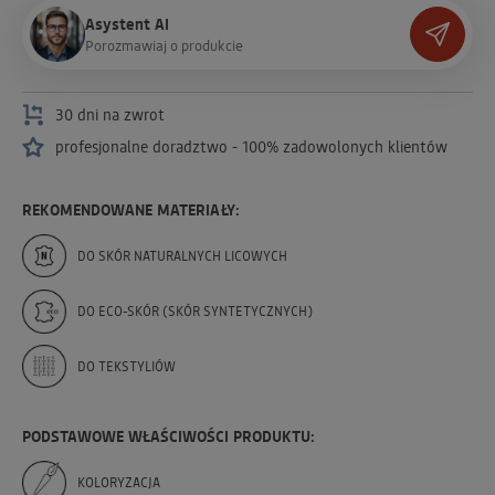
Asystent AI
P
o
r
o
z
m
a
w
i
a
j
o
p
r
o
d
u
k
c
i
e
30 dni na zwrot
profesjonalne doradztwo - 100% zadowolonych klientów
REKOMENDOWANE MATERIAŁY:
DO SKÓR NATURALNYCH LICOWYCH
DO ECO-SKÓR (SKÓR SYNTETYCZNYCH)
DO TEKSTYLIÓW
PODSTAWOWE WŁAŚCIWOŚCI PRODUKTU:
KOLORYZACJA