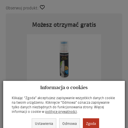
Obserwuj produkt:
Możesz otrzymać gratis
W ostatnich 7 dniach produktem interesują się
3
osoby.
Informacja o cookies
TARRAGO Sport Cleaner 75ml - Płyn czyszczący
do butów sportowych - GRATIS
Klikając “Zgoda” akceptujesz zapisywanie wszystkich danych cookie
na twoim urządzeniu. Kliknięcie “Odmowa” oznacza zapisywanie
brakuje
199 zł
tylko danych niezbędnych do funkcjonowania strony. Więcej
informacji o cookie w
polityce prywatności
.
Ustawienia
Odmowa
Zgoda