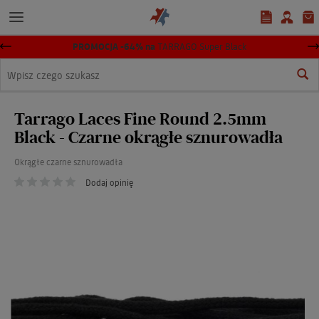
PROMOCJA -64% na
TARRAGO Super Black
Wyszukaj
Tarrago Laces Fine Round 2.5mm
Black - Czarne okrągłe sznurowadła
Okrągłe czarne sznurowadła
Dodaj opinię