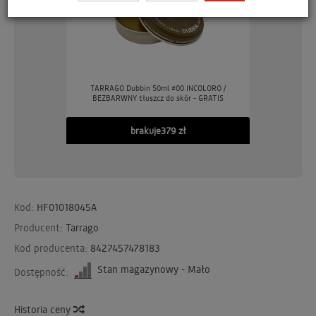
TARRAGO Dubbin 50ml #00 INCOLORO /
BEZBARWNY tłuszcz do skór - GRATIS
brakuje
379 zł
Kod:
HF01018045A
Producent:
Tarrago
Kod producenta:
8427457478183
Stan magazynowy - Mało
Dostępność:
Historia ceny