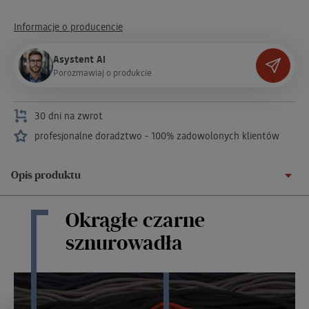
Informacje o producencie
Asystent AI
P
o
r
o
z
m
a
w
i
a
j
o
p
r
o
d
u
k
c
i
e
30 dni na zwrot
profesjonalne doradztwo - 100% zadowolonych klientów
Opis produktu
Okrągłe czarne
sznurowadła