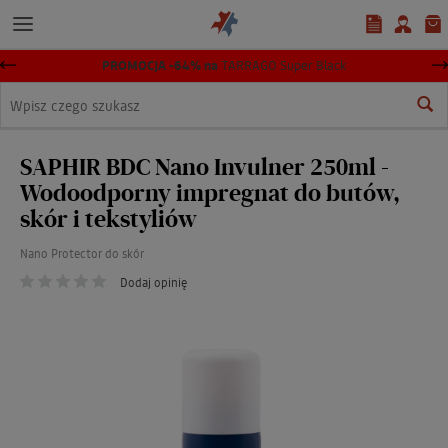
PROMOCJA -64% na
TARRAGO Super Black
Wyszukaj
SAPHIR BDC Nano Invulner 250ml -
Wodoodporny impregnat do butów,
skór i tekstyliów
Nano Protector do skór
Dodaj opinię