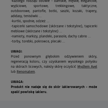
-każdego rodzaju obuwie - damskie, męskie, eleganckie,
wyjściowe, sportowe, trekkingowe, taktyczne,
outdoorowe, pantofle, botki, saszki, kozaki, trapery,
adidasy, tenisówki ...
-kurtki, spodnie, odzież ...
-tapicerki samochodowe (skórzane i tekstylne), tapicerki
meblowe (skórzane i tekstylne) ...
-namioty, markizy, plandeki, parasole, dachy cabrio ...
-torby, torebki, pokrowce, plecaki ...
UWAGI:
Przed ponownym głębokim odżywieniem skóry,
regeneracją koloru, czy uzyskaniem wysokiego połysku
na skórach licowych, należy skórę oczyścić
Mydłem Avel
lub
Renomatem
.
UWAGA:
Produkt nie nadaje się do skór lakierowanych - może
spalić powłokę lakieru.