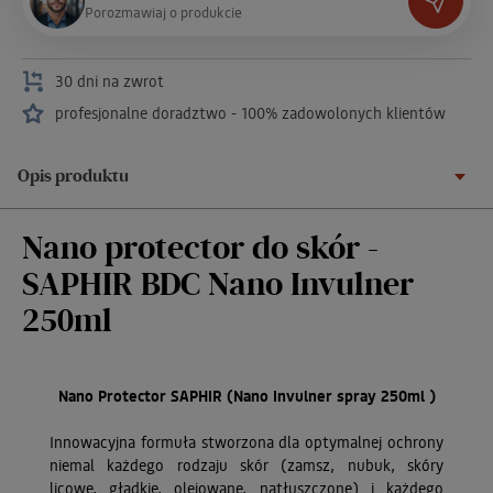
P
o
r
o
z
m
a
w
i
a
j
o
p
r
o
d
u
k
c
i
e
30 dni na zwrot
profesjonalne doradztwo - 100% zadowolonych klientów
Opis produktu
Nano protector do skór -
SAPHIR BDC Nano Invulner
250ml
Nano Protector SAPHIR (Nano Invulner spray 250ml )
Innowacyjna formuła stworzona dla optymalnej ochrony
niemal każdego rodzaju skór (zamsz, nubuk, skóry
licowe, gładkie, olejowane, natłuszczone) i każdego