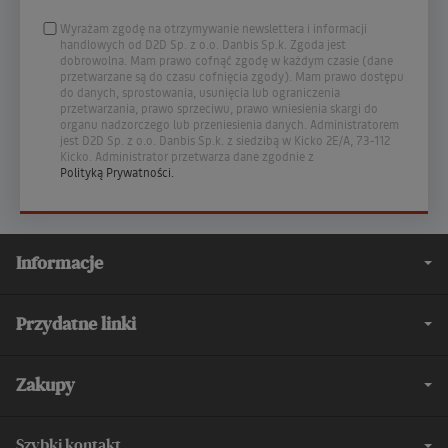
Wyrażam zgodę na otrzymywanie newslettera i informacji
handlowych od D2D Sp. z o.o. Danbis Sp.k. Zgoda jest
dobrowolna. Mam prawo cofnąć zgodę w każdym czasie (dane
przetwarzane są do czasu cofnięcia zgody). Mam prawo dostępu
do danych, sprostowania, usunięcia lub ograniczenia
przetwarzania, prawo sprzeciwu, prawo wniesienia skargi do
organu nadzorczego lub przeniesienia danych. Administratorem
jest D2D Sp. z o.o. Danbis Sp.k. z siedzibą w Kicko 2E/A, 73-112
Kicko. Administrator przetwarza dane zgodnie z
Polityką Prywatności.
Informacje
Przydatne linki
Zakupy
Szybki kontakt