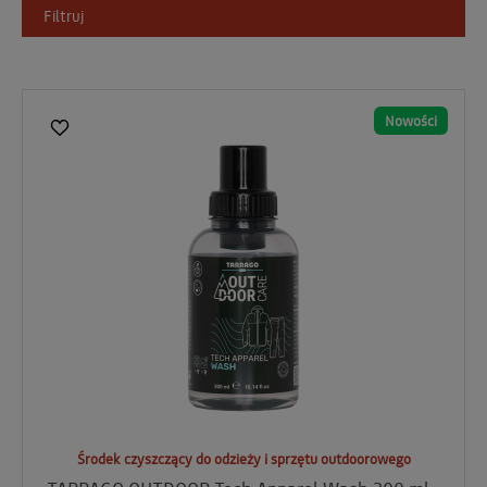
Filtruj
Nowości
Środek czyszczący do odzieży i sprzętu outdoorowego