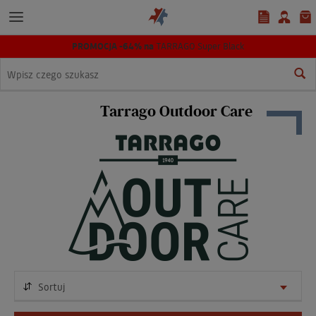
PROMOCJA -64% na
TARRAGO Super Black
Wyszukaj
Tarrago Outdoor Care
Sortuj