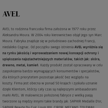
AVEL
AVEL to rodzinna francuska firma założona w 1977 roku przez
Aleksandra Moura. W 2004 roku kierownictwo objął jego syn Marc
Moura. Fabryka znajduje się w południowo-zachodniej Francji,
niedaleko Cognac. Od początku swego istnienia
AVEL wyróżnia się
na rynku jakością i wprowadzaniem nowej koncepcji ochrony i
upiększania najszlachetniejszych materiałów, takich jak: skóra,
drewno, metal, kamień
. Każdy produkt został opracowany w celu
zaspokojenia bardzo wymagających konsumentów i specjalistów,
dla których priorytetem pozostaje jakość bez względu na
koszty. Firma jest obecna w ponad 50 krajach i zyskała uznanie
dzięki Klientom, którzy cały czas są najlepszymi ambasadorami
marki AVEL. W malowniczo położonej fabryce z wielką pasją
tworzone są między innymi takie brandy jak: SAPHIR Medaille D'or,
SAPHIR Beaute Du Cuir, Louis XIII, CIROR, MECANO, TOLEMAIL.