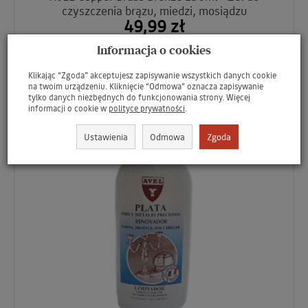
czyszczenia brązu, miedzi, mosiądzu
49,99 zł
Informacja o cookies
-
+
DO KOSZYKA
Klikając “Zgoda” akceptujesz zapisywanie wszystkich danych cookie
na twoim urządzeniu. Kliknięcie “Odmowa” oznacza zapisywanie
tylko danych niezbędnych do funkcjonowania strony. Więcej
informacji o cookie w
polityce prywatności
.
Ustawienia
Odmowa
Zgoda