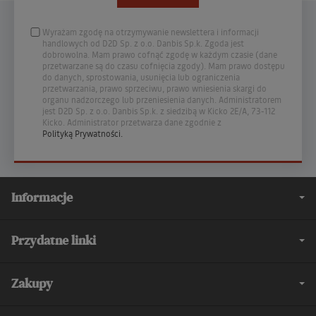
Wyrażam zgodę na otrzymywanie newslettera i informacji
handlowych od D2D Sp. z o.o. Danbis Sp.k. Zgoda jest
dobrowolna. Mam prawo cofnąć zgodę w każdym czasie (dane
przetwarzane są do czasu cofnięcia zgody). Mam prawo dostępu
do danych, sprostowania, usunięcia lub ograniczenia
przetwarzania, prawo sprzeciwu, prawo wniesienia skargi do
organu nadzorczego lub przeniesienia danych. Administratorem
jest D2D Sp. z o.o. Danbis Sp.k. z siedzibą w Kicko 2E/A, 73-112
Kicko. Administrator przetwarza dane zgodnie z
Polityką Prywatności.
Informacje
Przydatne linki
Zakupy