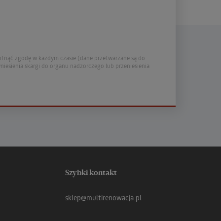
ofnąć zgodę w każdym czasie (dane przetwarzane są do
iesienia skargi do organu nadzorczego lub przeniesienia
Szybki kontakt
sklep@multirenowacja.pl