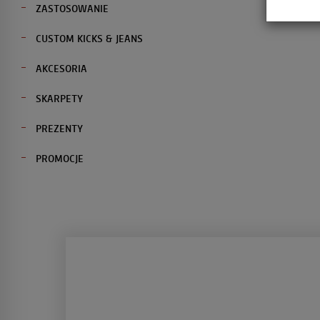
ZASTOSOWANIE
CUSTOM KICKS & JEANS
AKCESORIA
SKARPETY
PREZENTY
PROMOCJE