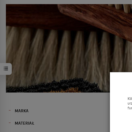
Kl
ur
fu
MARKA
MATERIAŁ