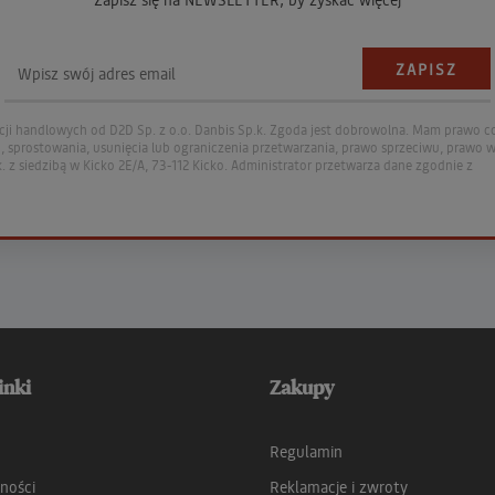
ji handlowych od D2D Sp. z o.o. Danbis Sp.k. Zgoda jest dobrowolna. Mam prawo c
sprostowania, usunięcia lub ograniczenia przetwarzania, prawo sprzeciwu, prawo wn
. z siedzibą w Kicko 2E/A, 73-112 Kicko. Administrator przetwarza dane zgodnie z
inki
Zakupy
Regulamin
ności
Reklamacje i zwroty