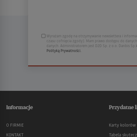
Wyrażam zgodę na otrzymywanie newslettera i informac
czasu cofnięcia zgody). Mam prawo dostępu do danych, 
danych. Administratorem jest D2D Sp. z o.o. Danbis Sp.k
Polityką Prywatności.
Informacje
Przydatne l
O FIRMIE
Karty kolorów
KONTAKT
Tabela skutecz