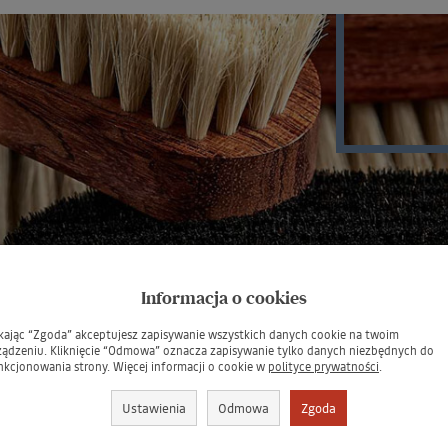
Informacja o cookies
ikając “Zgoda” akceptujesz zapisywanie wszystkich danych cookie na twoim
ządzeniu. Kliknięcie “Odmowa” oznacza zapisywanie tylko danych niezbędnych do
nkcjonowania strony. Więcej informacji o cookie w
polityce prywatności
.
Ustawienia
Odmowa
Zgoda