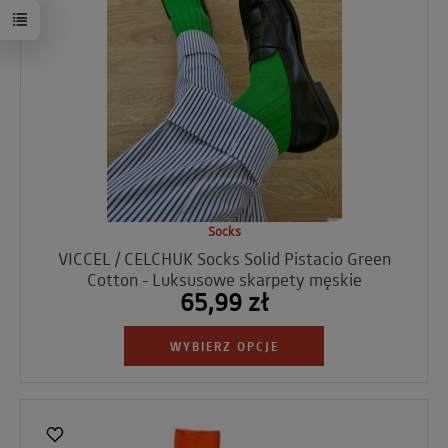
Socks
VICCEL / CELCHUK Socks Solid Pistacio Green
Cotton - Luksusowe skarpety męskie
65,99 zł
WYBIERZ OPCJE