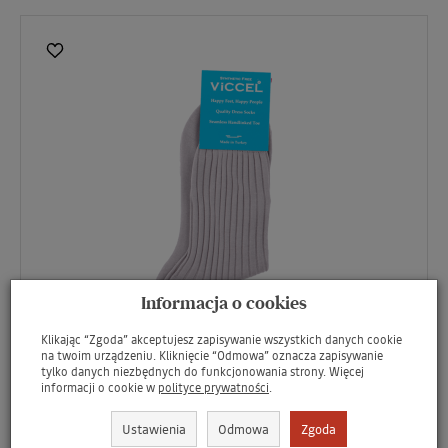
Informacja o cookies
Klikając “Zgoda” akceptujesz zapisywanie wszystkich danych cookie
Socks
na twoim urządzeniu. Kliknięcie “Odmowa” oznacza zapisywanie
tylko danych niezbędnych do funkcjonowania strony. Więcej
VICCEL / CELCHUK Socks Solid Light Gray Cotton -
informacji o cookie w
polityce prywatności
.
Luksusowe skarpety męskie
65,99 zł
Ustawienia
Odmowa
Zgoda