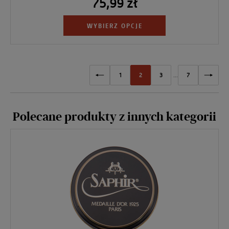
75,99 zł
WYBIERZ OPCJE
1
2
3
...
7
Polecane produkty z innych kategorii