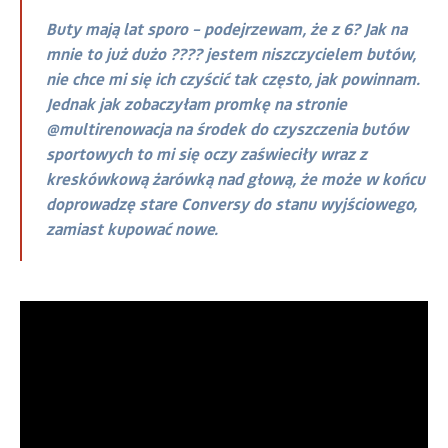
Buty mają lat sporo – podejrzewam, że z 6? Jak na
mnie to już dużo ???? jestem niszczycielem butów,
nie chce mi się ich czyścić tak często, jak powinnam.
Jednak jak zobaczyłam promkę na stronie
@multirenowacja na środek do czyszczenia butów
sportowych to mi się oczy zaświeciły wraz z
kreskówkową żarówką nad głową, że może w końcu
doprowadzę stare Conversy do stanu wyjściowego,
zamiast kupować nowe.