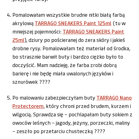
Pomalowałam wszystkie brudne nitki białą farbą
akrylową
TARRAGO SNEAKERS Paint 125ml
(tu w
mniejszej pojemności:
TARRAGO SNEAKERS Paint
25ml
), dziury po pościeranej do zera skóry i jakieś
drobne rysy. Pomalowałam też materiał od środka,
bo strasznie barwił buty i bardzo ciężko było to
doczyścić. Mam nadzieję, że farba zrobi dobrą
barierę i nie będę miała uwalonych języków i
sznurówek ????
Po malowaniu zabezpieczyłam buty
TARRAGO Nano
Protectorem
, który chroni przed brudem, kurzem i
wilgocią. Sprawdza się – pochlapałam buty sokiem z
owoców leśnych – jagody, jeżyny, porzeczki, maliny
– zeszło po przetarciu chusteczką ????